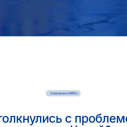
Компания «МФК»
кнулись с проблемой
оплаты в Китай?
м необходимо оплатить товар или сырьё, лечение,
обучение, пошлину или комиссию?
его этого требуется перевести сумму или оплатить счет
с) на счет иностранной компании или физическому лицу.