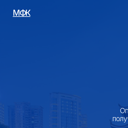
МФК
П
Оплата
получение