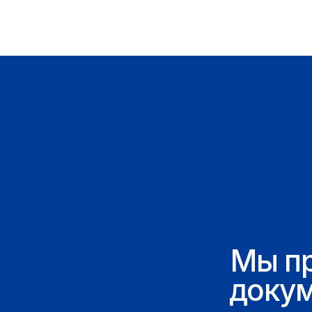
Мы пред
докумен
что
увер
Все на
по