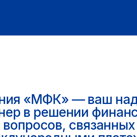
опросов, связанных
ународными платежами
от 0,5 %
комиссия
сть
Наша компания имеет специальный статус,
проводить международные финансовые опе
прозрачностью и безопасностью
Использование цифровых активов в расчета