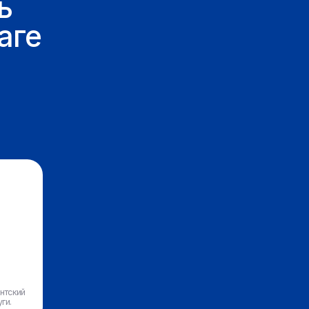
(5) Завершение платежа
Мы производим оплату напрямую
на счет контрагентов за товар/услугу,
гарантируя полный контроль
финансовой логистики.