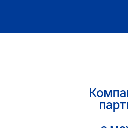
в
с межд
170 стран
мира и любые валюты
(1)
Легальность и безопасно
(2)
Инновационные решения