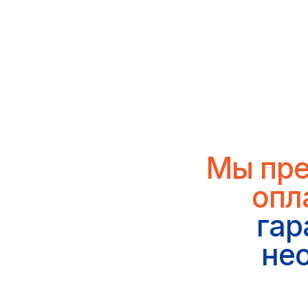
Мы предл
оплате
гаран
необх