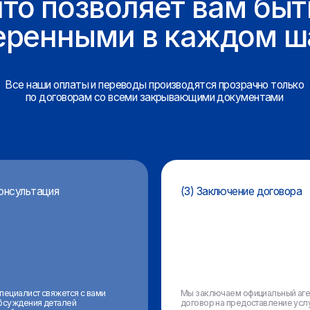
тация
(3) Заключение договора
 свяжется с вами
Мы заключаем официальный агентский
я деталей
договор на предоставление услуги.
(4) Оплата
Вы оплачиваете по агентскому
договору на счет ООО «МФК» или
другим удобным способом. Получаете
чек об оплате и весь комплект
документов.