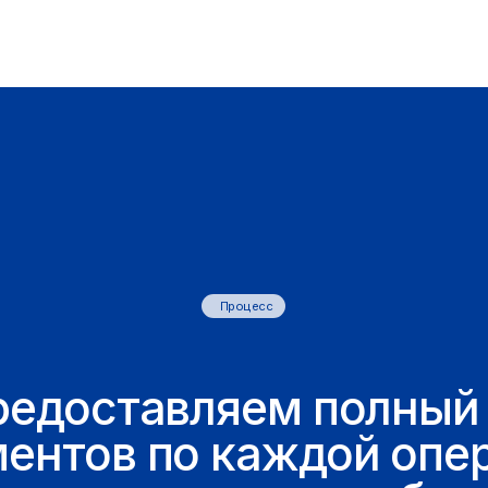
Процесс
оставляем полный паке
тов по каждой операции
 позволяет вам быть
енными в каждом шаге
ши оплаты и переводы производятся прозрачно только
 договорам со всеми закрывающими документами