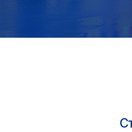
Стол
Ва
Для вс
(инвой