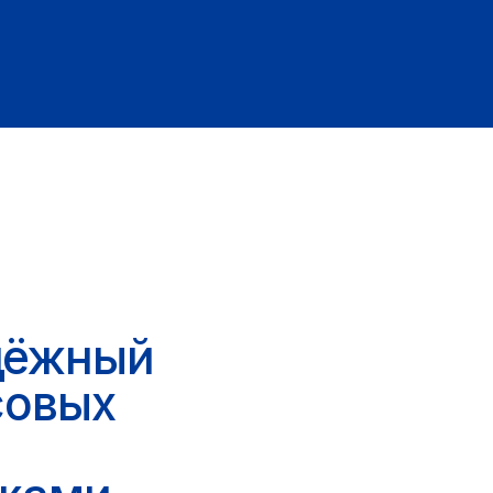
от 4 часов
до 1 дня — сроки платежа
 позволяющий
рации с максимальной
х позволяет ускорить