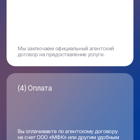
в решении финансовых
вопросов, связанных
с международными
платежами
170 стран
от 0,5 %
от 4 часов
до 1 дня —
мира и любые
комиссия
сроки платежа
валюты
Легальность и безопасность
(1)
Наша компания имеет специальный статус,
позволяющий проводить международные
финансовые операции с максимальной
прозрачностью и безопасностью
Инновационные решения
(2)
Использование цифровых активов
в расчетах позволяет ускорить процесс
оплаты и снизить комиссии