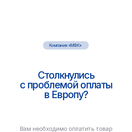
Вам необходимо оплатить товар
или сырьё, лечение, обучение,
пошлину или комиссию?
Для всего этого требуется перевести
сумму или оплатить счет (инвойс)
на счет иностранной компании или
физическому лицу. В нынешних
реалиях сделать это крайне трудно.
Мы предлагаем услугу
по легальной оплате
любых счетов в Европу,
гарантируя соблюдение
всех необходимых
норм и правил