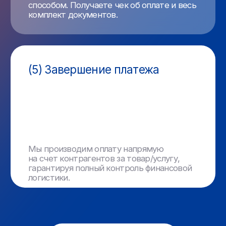
Персонализированный подход
(3)
Каждый клиент получает персонального
менеджера, который сопровождает его
на всех этапах взаимодействия
Скорость и эффективность
(4)
Платежи обрабатываются в течение
одного рабочего дня
Широкая география
(5)
и валютная поддержка
Компания «МФК» сотрудничает с более
чем 170 странами мира и работает
с любыми валютами
Прозрачность операций
(6)
Мы предоставляем полный пакет
документов по каждой операции, что
обеспечивает защиту ваших интересов