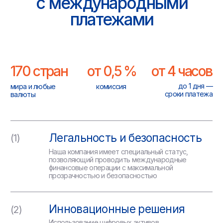
и содержание недвижимости
за границей
Оборудование
Оплата обучения детей
за границей
Оплата пошлин
в иностранных
юрисдикциях
Хотите узнать
стоимость комиссии
за оплату вашего
инвойса?