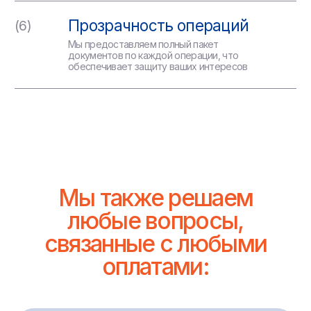
Европейская банковская система
известна своим высоким уровнем
развития, прозрачностью и
надёжностью. Она активно
интегрирована с
международными финансовыми
инфраструктурами, что даёт
возможность выбирать из
множества способов переводов.
Это позволяет индивидуально
подобрать оптимальный вариант
с учётом скорости, стоимости и
уровня безопасности,
соответствующего вашим
нуждам.
Основные причины переводов
в Европу:
– Поддержка близких и родственников.
Мигранты и люди, работающие за границей,
регулярно отправляют средства своим родным для
покрытия повседневных расходов, оплаты
обучения, медицинских услуг и других важных
нужд. Это помогает поддерживать стабильно
высокий уровень жизни семьи в любой стране
Европы.
– Оплата покупок и услуг.
С развитием интернет-магазинов и цифровых
сервисов выросла потребность в удобных и
быстрых способах оплаты. Теперь можно легко