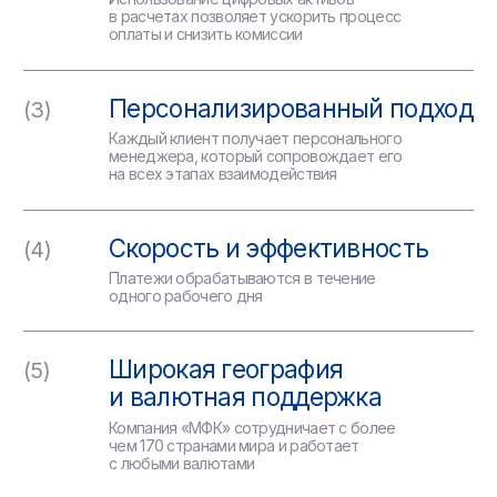
Перевод денег в
Европу:
как отправить
быстро, удобно и
безопасно
Перевод денежных средств в
страны Европы — это актуальная
и частая задача как для частных
лиц, так и для бизнеса и
организаций. Многие отправляют
деньги родственникам и близким,
живущим в европейских странах,
оплачивают покупки, услуги и
обучение, а компании ведут
расчёты с деловыми партнёрами
и инвестируют в проекты на
европейском рынке.