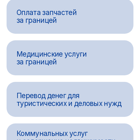
оплачивать товары, услуги, подписки на онлайн-
платформах и даже коммунальные платежи,
проживая в другой стране.
– Бизнес-операции и инвестиции.
Предприятия и предприниматели активно
используют международные переводы для
расчётов с поставщиками, клиентами,
подрядчиками, а также для вложений в
европейские бизнес-проекты и стартапы. Чёткая
финансовая связь с партнёрами позволяет
расширять рынок и укреплять деловые отношения.
Сегодня переводы в Европу — это не только
простой и доступный процесс, но и безопасный
способ управления своими деньгами на
международном уровне. При выборе подходящего
способа и соблюдении рекомендаций вы сможете
без проблем обеспечить своевременную и
надёжную доставку средств получателям.
Реферальная программа
У ваших знакомых
или клиентов